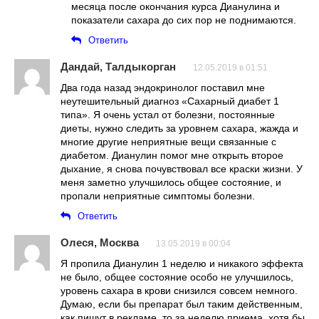
месяца после окончания курса Дианулина и
показатели сахара до сих пор не поднимаются.
Ответить
Дандай, Талдыкорган
12.05.2019 в 01:51
Два года назад эндокринолог поставил мне
неутешительный диагноз «Сахарный диабет 1
типа». Я очень устал от болезни, постоянные
диеты, нужно следить за уровнем сахара, жажда и
многие другие неприятные вещи связанные с
диабетом. Дианулин помог мне открыть второе
дыхание, я снова почувствовал все краски жизни. У
меня заметно улучшилось общее состояние, и
пропали неприятные симптомы болезни.
Ответить
Олеся, Москва
13.05.2019 в 00:04
Я пропила Дианулин 1 неделю и никакого эффекта
не было, общее состояние особо не улучшилось,
уровень сахара в крови снизился совсем немного.
Думаю, если бы препарат был таким действенным,
как пишут в рекламе, то за неделю приема, хотя бы